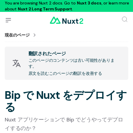
You are browsing Nuxt 2 docs. Go to
Nuxt 3 docs
, or learn more
about
Nuxt 2 Long Term Support
.
現在のページ
翻訳されたページ
このページのコンテンツは古い可能性がありま
す。
原文を読む
このページの翻訳を改善する
Bip で Nuxt をデプロイす
る
Nuxt アプリケーションで Bip でどうやってデプロ
イするのか？